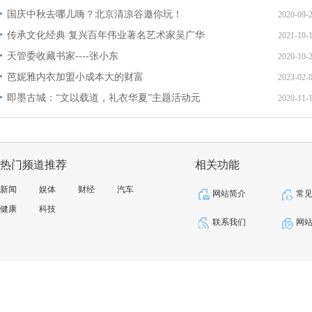
国庆中秋去哪儿嗨？北京清凉谷邀你玩！
2020-09-
传承文化经典 复兴百年伟业著名艺术家吴广华
2021-10-
天管委收藏书家----张小东
2020-10-
芭妮雅内衣加盟小成本大的财富
2023-02-
即墨古城：“文以载道，礼衣华夏”主题活动元
2020-11-
热门频道推荐
相关功能
新闻
娱体
财经
汽车
网站简介
常
健康
科技
联系我们
网