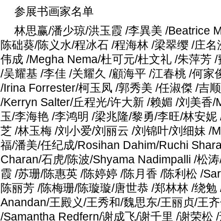
参展书画家名单
林思赢/潘少琼/洪玉霞 /李異美 /Beatrice 
陈础葵/陈义水/程冰石 /程海林 /梁翠缨 /庄名洲
伟成 /Megha Nema/杜可元/杜文礼 /朱萍芳 
/吴耀基 /李佳 /关耀久 /顧海平 /江春桃 /何
/Irina Forrester/柯玉凤 /郭秀美 /任淑傑 /
/Kerryn Salter/丘程光/许大新 /赖媚 /刘美香/M
玉/李海艳 /李鸿明 /梁兆隆/黎勇/李旺/林安妮 
芝 /林玉梅 /刘小爱/刘丽云 /刘锦叶/刘细妹 /Man
福/潘美/任纪成/Rosihan Dahim/Ruchi Shar
Charan/石虎/陈波/Shyama Nadimpalli 
霞 /苏珊/陈惠英 /陈婷婷 /陈月香 /陈利松 /Sarban
陈丽芳 /陈梅珊/陈璇璇/唐世恭 /郑林林 /绕勉 /
Anandan/王殿义/王秀和/魏思东/王丽贞/王
/Samantha Redfern/谢成飞/谢千里 /谢荣松