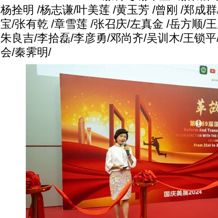
杨拴明 /杨志谦/叶美莲 /黄玉芳 /曾刚 /郑成群
宝/张有乾 /章雪莲 /张召庆/左真金 /岳方顺/
朱良吉/李拾磊/李彦勇/邓尚齐/吴训木/王锁平
会/秦霁明/